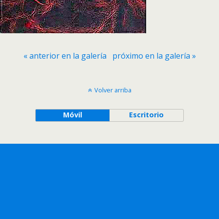
« anterior en la galería
próximo en la galería »
Volver arriba
Móvil
Escritorio