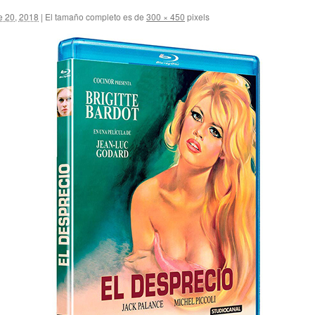
e 20, 2018
|
El tamaño completo es de
300 × 450
pixels