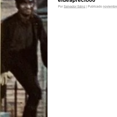
Por
Salvador Sáinz
|
Publicado
noviembr