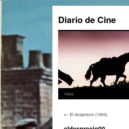
Saltar
al
Diario de Cine
contenido
Inicio
←
El desprecio (1963)
eldesprecio00