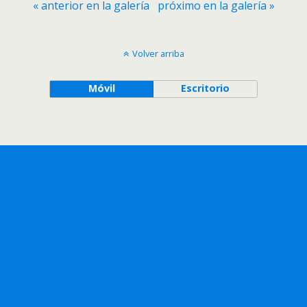
« anterior en la galería
próximo en la galería »
Volver arriba
Móvil
Escritorio