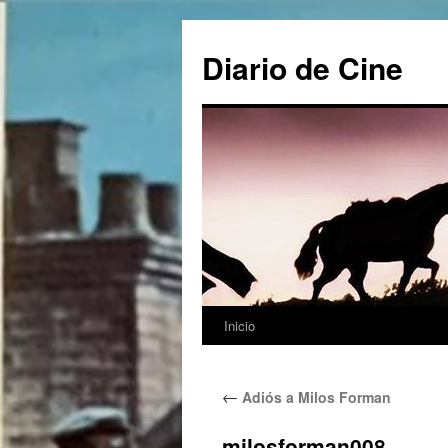
Saltar
al
Diario de Cine
contenido
Inicio
←
Adiós a Milos Forman
milosforman008