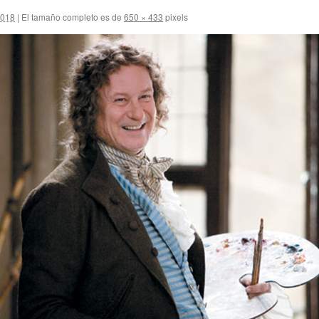
2018
|
El tamaño completo es de
650 × 433
pixels