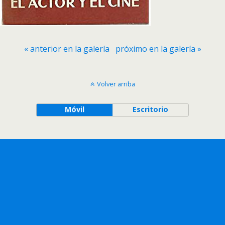
« anterior en la galería
próximo en la galería »
Volver arriba
Móvil
Escritorio