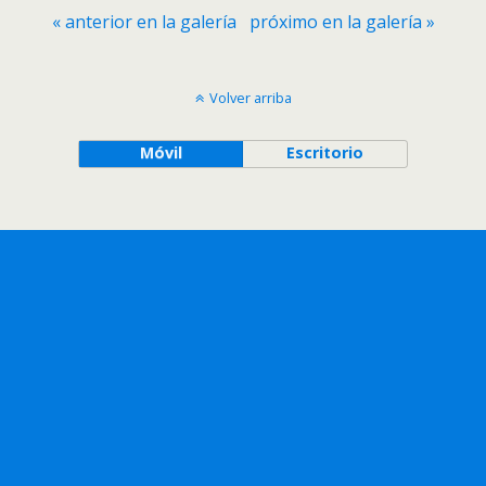
« anterior en la galería
próximo en la galería »
Volver arriba
Móvil
Escritorio