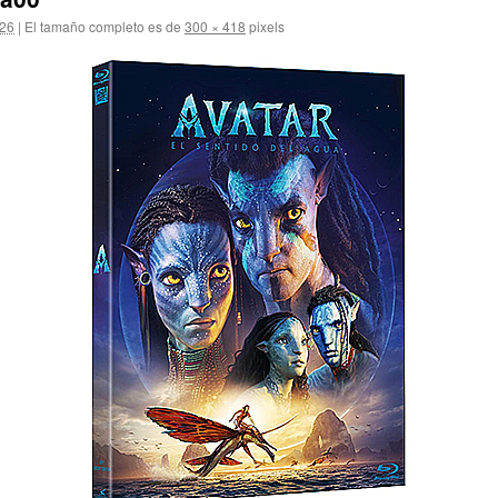
026
|
El tamaño completo es de
300 × 418
pixels