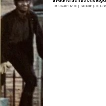
Por
Salvador Sáinz
|
Publicado
julio 4, 2