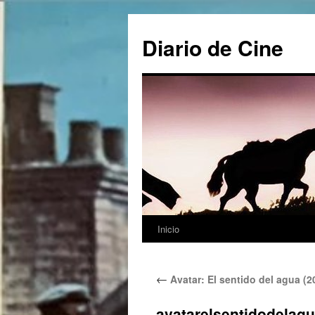
Saltar
al
Diario de Cine
contenido
Inicio
←
Avatar: El sentido del agua (2
avatarelsentidodelag