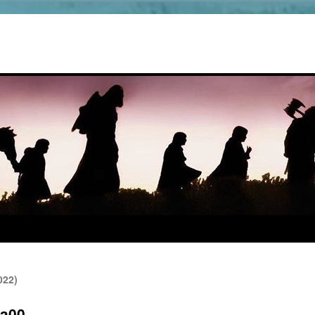
022)
ua00