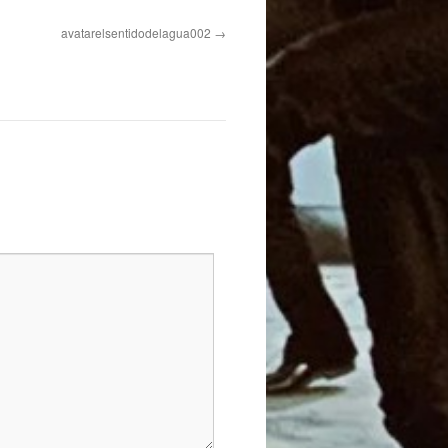
avatarelsentidodelagua002