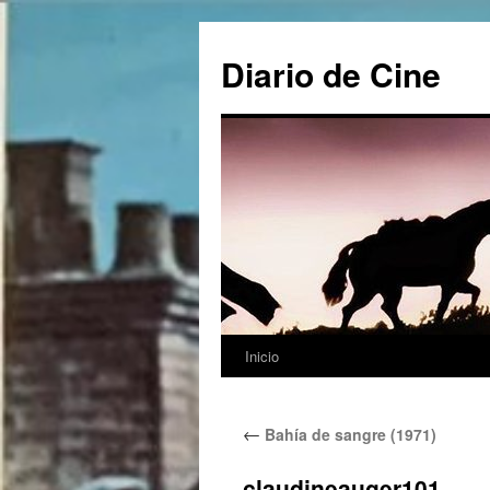
Saltar
al
Diario de Cine
contenido
Inicio
←
Bahía de sangre (1971)
claudineauger101