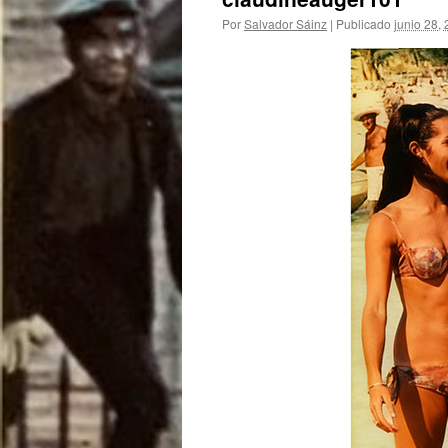
Por
Salvador Sáinz
|
Publicado
junio 28,