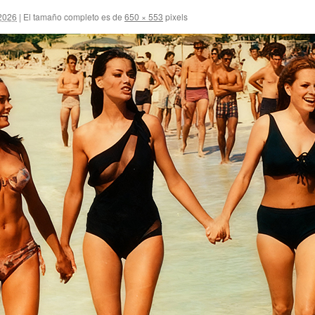
 2026
|
El tamaño completo es de
650 × 553
pixels