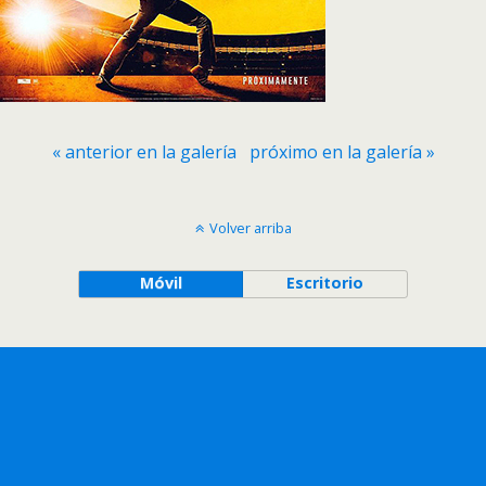
« anterior en la galería
próximo en la galería »
Volver arriba
Móvil
Escritorio