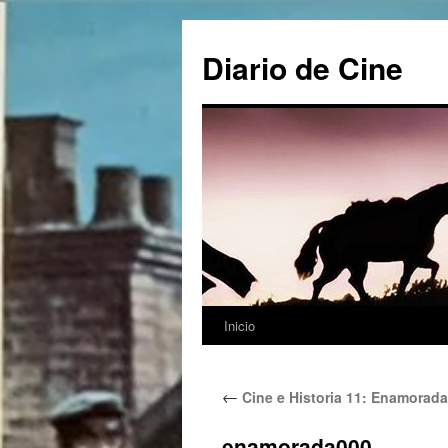
Saltar
al
Diario de Cine
contenido
Inicio
←
Cine e Historia 11: Enamorada
enamorada000