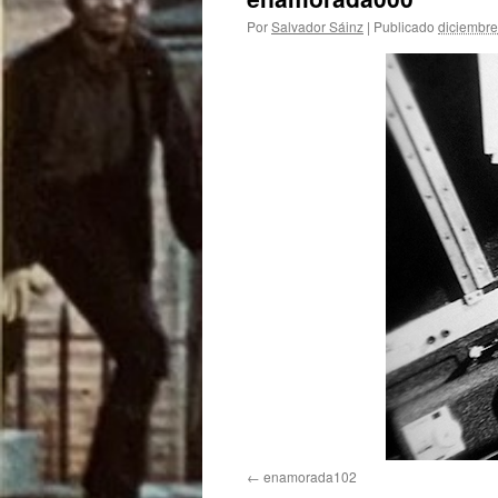
Por
Salvador Sáinz
|
Publicado
diciembre
enamorada102