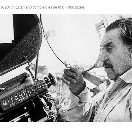
 6, 2017
|
El tamaño completo es de
650 × 366
pixels