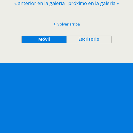
« anterior en la galería
próximo en la galería »
Volver arriba
Móvil
Escritorio