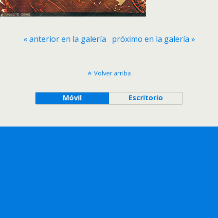
« anterior en la galería
próximo en la galería »
Volver arriba
Móvil
Escritorio