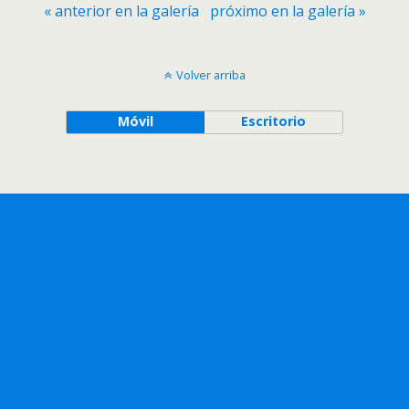
« anterior en la galería
próximo en la galería »
Volver arriba
Móvil
Escritorio