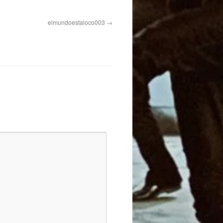
elmundoestaloco003