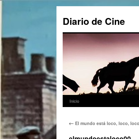
Saltar
al
Diario de Cine
contenido
Inicio
←
El mundo está loco, loco, loco
elmundoestaloco00