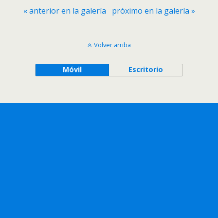
« anterior en la galería
próximo en la galería »
Volver arriba
Móvil
Escritorio