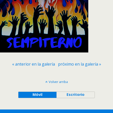
« anterior en la galería
próximo en la galería »
Volver arriba
Móvil
Escritorio