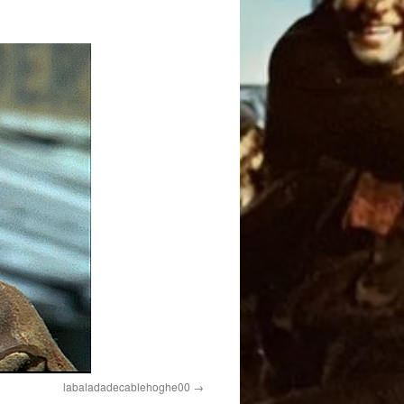
labaladadecablehoghe00