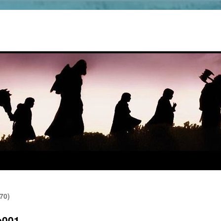
70)
e001