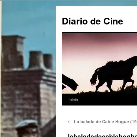
Saltar
al
Diario de Cine
contenido
Inicio
←
La balada de Cable Hogue (19
labaladadecablehogh