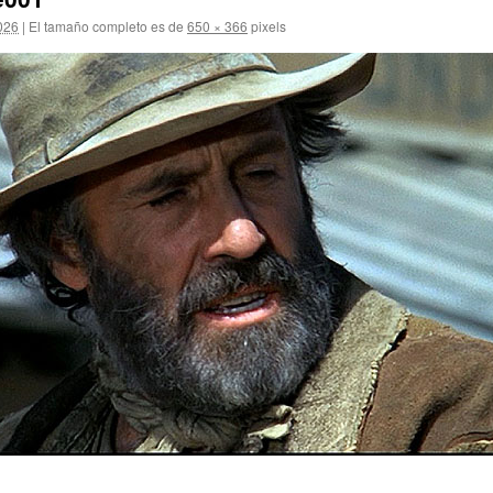
2026
|
El tamaño completo es de
650 × 366
pixels