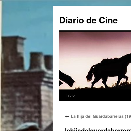
Saltar
al
Diario de Cine
contenido
Inicio
←
La hija del Guardabarreras (19
lahijadelguardabarrer