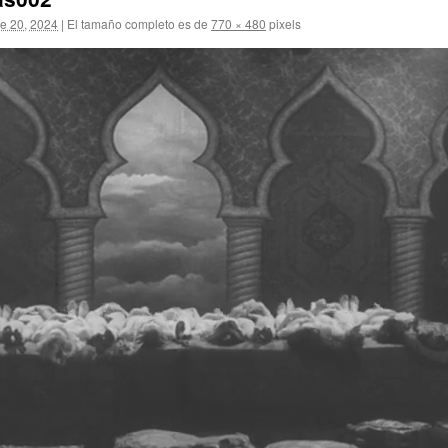
e 20, 2024
|
El tamaño completo es de
770 × 480
pixels