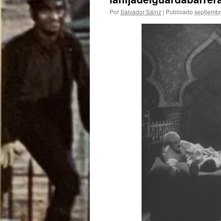
Por
Salvador Sáinz
|
Publicado
septiembr