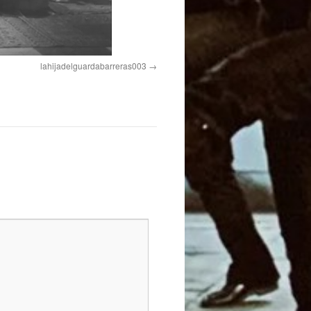
lahijadelguardabarreras003