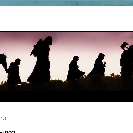
75)
as002