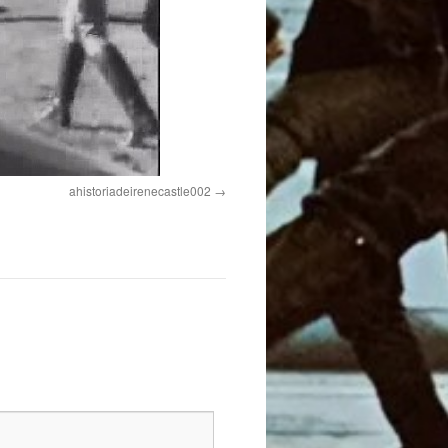
ahistoriadeirenecastle002