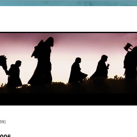
39)
e006