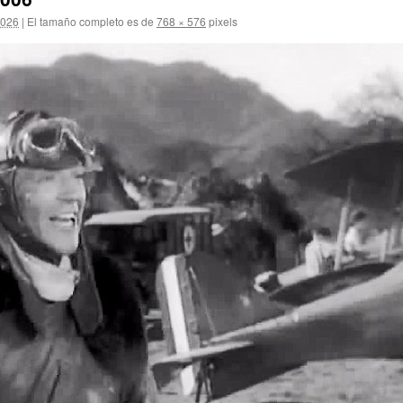
2026
|
El tamaño completo es de
768 × 576
pixels