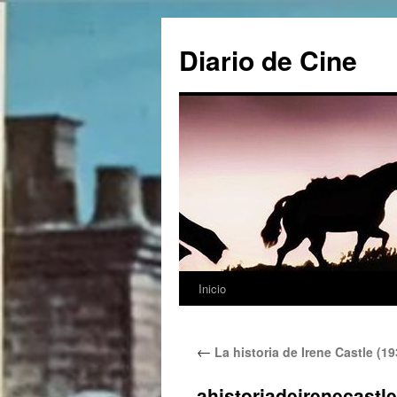
Saltar
al
Diario de Cine
contenido
Inicio
←
La historia de Irene Castle (19
ahistoriadeirenecastl