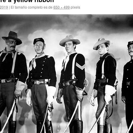
 2019
|
El tamaño completo es de
650 × 499
pixels