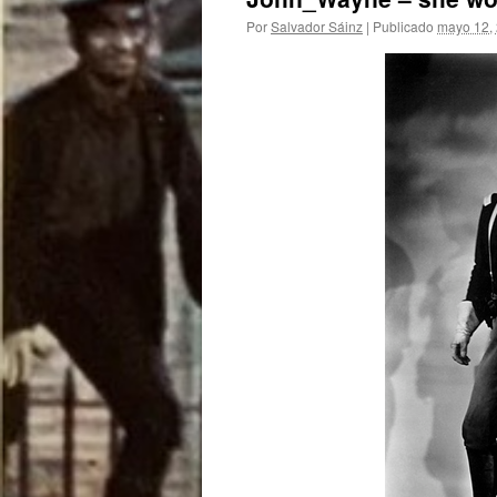
Por
Salvador Sáinz
|
Publicado
mayo 12,