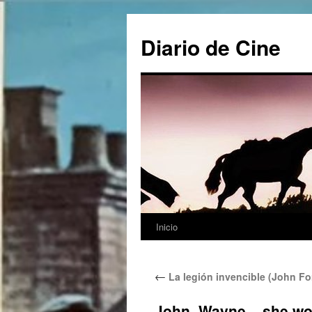
Saltar
al
Diario de Cine
contenido
Inicio
←
La legión invencible (John Fo
John_Wayne – she wor