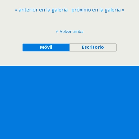
« anterior en la galería
próximo en la galería »
Volver arriba
Móvil
Escritorio