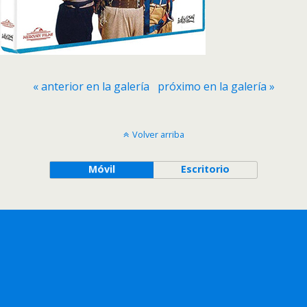
« anterior en la galería
próximo en la galería »
Volver arriba
Móvil
Escritorio