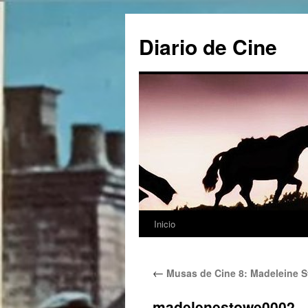
Saltar
al
Diario de Cine
contenido
Inicio
←
Musas de Cine 8: Madeleine 
madelenestowe0002