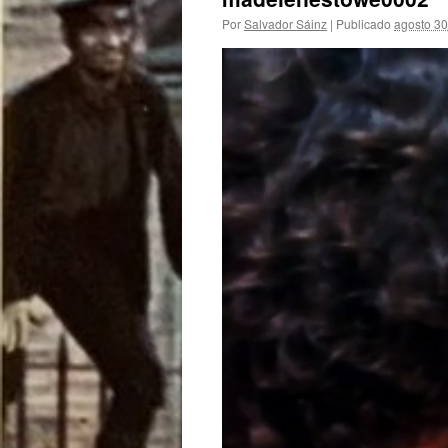
Por
Salvador Sáinz
|
Publicado
agosto 30