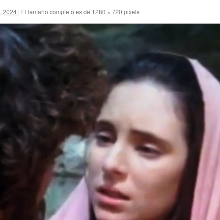
, 2024
|
El tamaño completo es de
1280 × 720
pixels