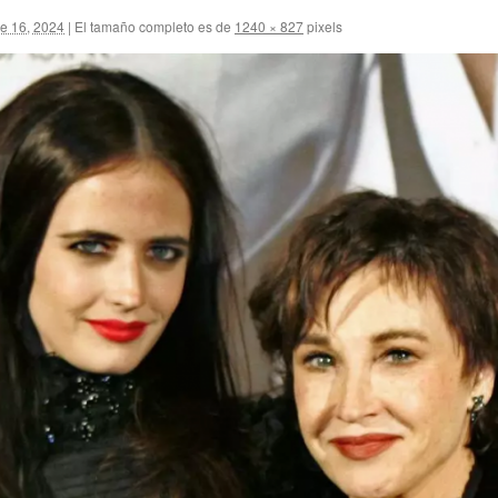
e 16, 2024
|
El tamaño completo es de
1240 × 827
pixels