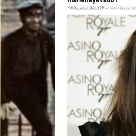
Por
Salvador Sáinz
|
Publicado
septiembr