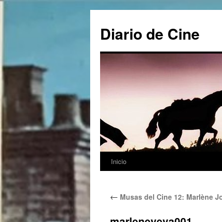
Saltar
al
Diario de Cine
contenido
Inicio
←
Musas del Cine 12: Marlène J
marleneyeva001