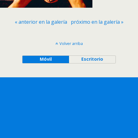
« anterior en la galería
próximo en la galería »
Volver arriba
Móvil
Escritorio