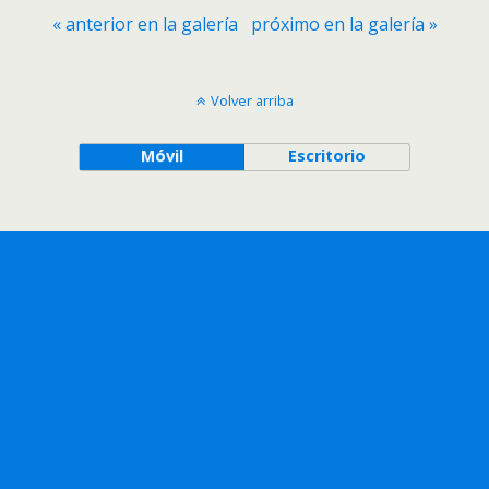
« anterior en la galería
próximo en la galería »
Volver arriba
Móvil
Escritorio