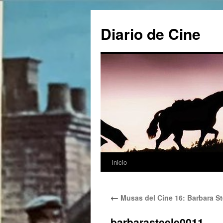
Saltar
al
Diario de Cine
contenido
Inicio
←
Musas del Cine 16: Barbara St
barbarasteele0011