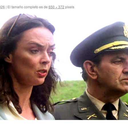
2026
|
El tamaño completo es de
650 × 372
pixels