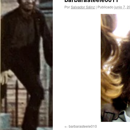
Por
Salvador Sáinz
|
Publicado
junio 7, 
barbarasteele010