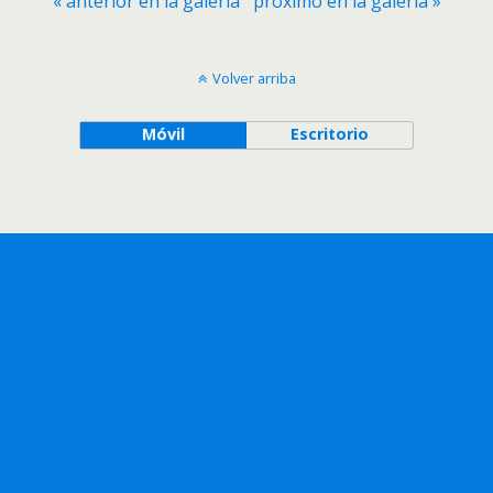
« anterior en la galería
próximo en la galería »
Volver arriba
Móvil
Escritorio