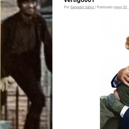
Por
Salvador Sáinz
|
Publicado
mayo 22,