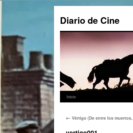
Saltar
al
Diario de Cine
contenido
Inicio
←
Vértigo (De entre los muertos,
vertigo001