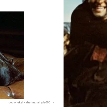
doctorjekyllylahermanahyde005