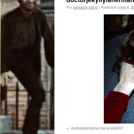
Por
Salvador Sáinz
|
Publicado
junio 4, 
doctorjekyllylahermanahyde007