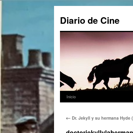
Saltar
al
Diario de Cine
contenido
Inicio
←
Dr. Jekyll y su hermana Hyde 
doctorjekyllylaherma