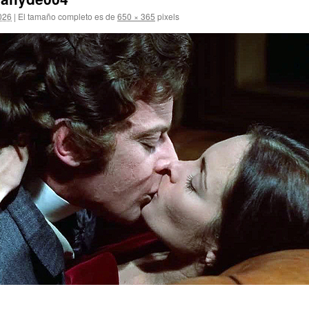
2026
|
El tamaño completo es de
650 × 365
pixels