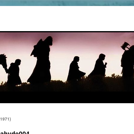
(1971)
nahyde004