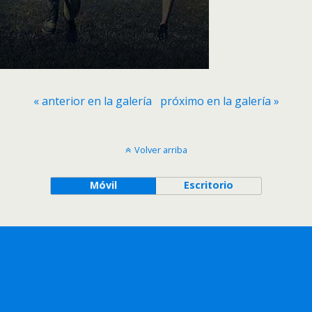
« anterior en la galería
próximo en la galería »
Volver arriba
Móvil
Escritorio