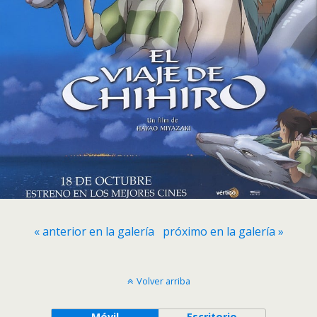
« anterior en la galería
próximo en la galería »
Volver arriba
Móvil
Escritorio