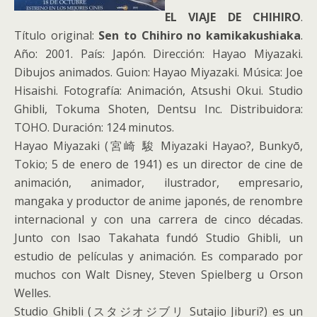
EL VIAJE DE CHIHIRO
.
Título original:
Sen to Chihiro no kamikakushiaka
.
Año: 2001. País: Japón. Dirección: Hayao Miyazaki.
Dibujos animados. Guion: Hayao Miyazaki. Música: Joe
Hisaishi. Fotografía: Animación, Atsushi Okui. Studio
Ghibli, Tokuma Shoten, Dentsu Inc. Distribuidora:
TOHO. Duración: 124 minutos.
Hayao Miyazaki (宮崎 駿 Miyazaki Hayao?, Bunkyō,
Tokio; 5 de enero de 1941) es un director de cine de
animación, animador, ilustrador, empresario,
mangaka y productor de anime japonés, de renombre
internacional y con una carrera de cinco décadas.
Junto con Isao Takahata fundó Studio Ghibli, un
estudio de películas y animación. Es comparado por
muchos con Walt Disney, Steven Spielberg u Orson
Welles.
Studio Ghibli (スタジオジブリ Sutajio Jiburi?) es un