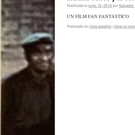
Publicada el
junio 16, 2018
por
Salvador
UN FILM FAN FANTÁSTICO
Publicado en
Cine español
|
Deja un com