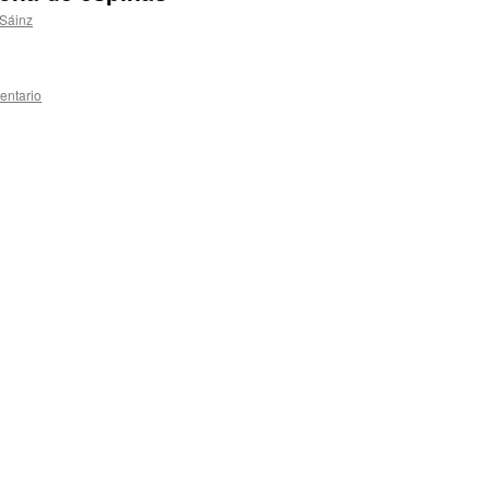
 Sáinz
entario