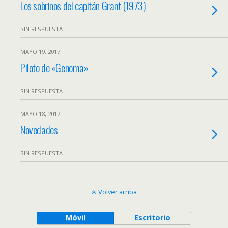
Los sobrinos del capitán Grant (1973)
SIN RESPUESTA
MAYO 19, 2017
Piloto de «Genoma»
SIN RESPUESTA
MAYO 18, 2017
Novedades
SIN RESPUESTA
Volver arriba
Móvil
Escritorio