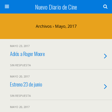
Nuevo Diario de Cine
Archivos › Mayo, 2017
MAYO 23, 2017
Adiós a Roger Moore
SIN RESPUESTA
MAYO 20, 2017
Estreno 23 de junio
SIN RESPUESTA
MAYO 20, 2017