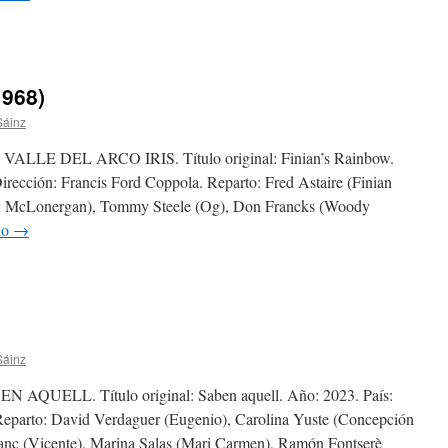
1968)
Sáinz
LE DEL ARCO IRIS. Título original: Finian’s Rainbow.
irección: Francis Ford Coppola. Reparto: Fred Astaire (Finian
on McLonergan), Tommy Steele (Og), Don Francks (Woody
do
→
Sáinz
UELL. Título original: Saben aquell. Año: 2023. País:
Reparto: David Verdaguer (Eugenio), Carolina Yuste (Concepción
anc (Vicente), Marina Salas (Mari Carmen), Ramón Fontserè