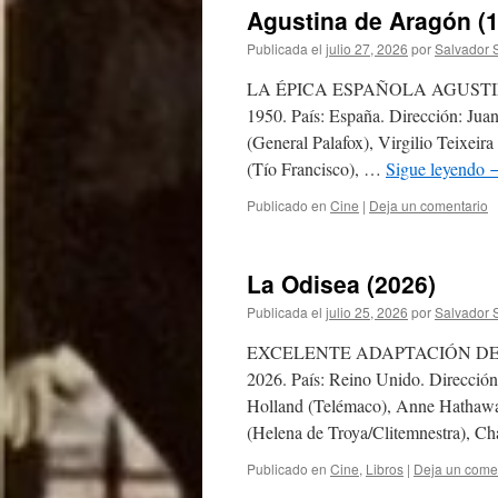
Agustina de Aragón (
Publicada el
julio 27, 2026
por
Salvador 
LA ÉPICA ESPAÑOLA AGUSTINA D
1950. País: España. Dirección: Jua
(General Palafox), Virgilio Teixei
(Tío Francisco), …
Sigue leyendo
Publicado en
Cine
|
Deja un comentario
La Odisea (2026)
Publicada el
julio 25, 2026
por
Salvador 
EXCELENTE ADAPTACIÓN DE HOM
2026. País: Reino Unido. Direcció
Holland (Telémaco), Anne Hathaway
(Helena de Troya/Clitemnestra), C
Publicado en
Cine
,
Libros
|
Deja un come