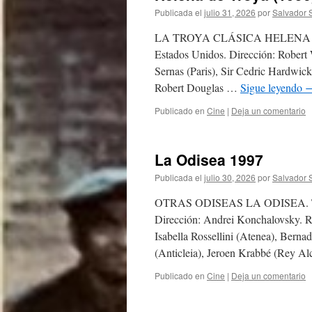
Publicada el
julio 31, 2026
por
Salvador 
LA TROYA CLÁSICA HELENA DE TRO
Estados Unidos. Dirección: Robert 
Sernas (Paris), Sir Cedric Hardwic
Robert Douglas …
Sigue leyendo
Publicado en
Cine
|
Deja un comentario
La Odisea 1997
Publicada el
julio 30, 2026
por
Salvador 
OTRAS ODISEAS LA ODISEA. Título
Dirección: Andrei Konchalovsky. R
Isabella Rossellini (Atenea), Bernad
(Anticleia), Jeroen Krabbé (Rey A
Publicado en
Cine
|
Deja un comentario