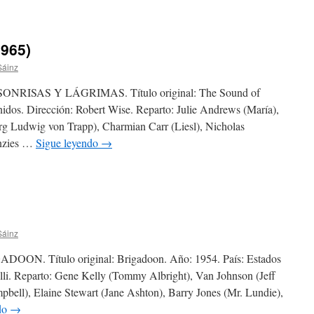
1965)
Sáinz
ISAS Y LÁGRIMAS. Título original: The Sound of
idos. Dirección: Robert Wise. Reparto: Julie Andrews (María),
g Ludwig von Trapp), Charmian Carr (Liesl), Nicholas
nzies …
Sigue leyendo
→
Sáinz
. Título original: Brigadoon. Año: 1954. País: Estados
lli. Reparto: Gene Kelly (Tommy Albright), Van Johnson (Jeff
bell), Elaine Stewart (Jane Ashton), Barry Jones (Mr. Lundie),
do
→