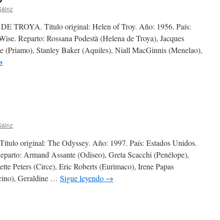
Sáinz
YA. Título original: Helen of Troy. Año: 1956. País:
Wise. Reparto: Rossana Podestà (Helena de Troya), Jacques
ke (Priamo), Stanley Baker (Aquiles), Niall MacGinnis (Menelao),
→
Sáinz
 original: The Odyssey. Año: 1997. País: Estados Unidos.
eparto: Armand Assante (Odiseo), Greta Scacchi (Penélope),
ette Peters (Circe), Eric Roberts (Eurimaco), Irene Papas
lcino), Geraldine …
Sigue leyendo
→