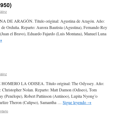
1950)
Sáinz
E ARAGÓN. Título original: Agustina de Aragón. Año:
n de Orduña. Reparto: Aurora Bautista (Agustina), Fernando Rey
ra (Juan el Bravo), Eduardo Fajardo (Luis Montana), Manuel Luna
→
Sáinz
ERO LA ODISEA. Título original: The Odyssey. Año:
n: Christopher Nolan. Reparto: Matt Damon (Odiseo), Tom
 (Penélope), Robert Pattinson (Antínoo), Lupita Nyong’o
harlize Theron (Calipso), Samantha …
Sigue leyendo
→
ntario