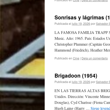
Sonrisas y lágrimas (
Publicada el
julio 19, 2026
por
Salvador 
LA FAMOSA FAMILIA TRAPP SONR
Music. Año: 1965. País: Estados Un
Christopher Plummer (Capitán Geor
Hammond (Friedrich), Heather Me
Publicado en
Cine
|
Deja un comentario
Brigadoon (1954)
Publicada el
julio 19, 2026
por
Salvador 
EN LAS TIERRAS ALTAS BRIGADOON
Unidos. Dirección: Vincente Minne
Douglas), Cyd Charisse (Fiona Camp
Hugh Laing (Harry …
Sigue leyen