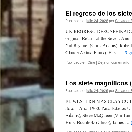
El regreso de los siet
Publicada el
julio 24, 2026
por
Salvador 
UN REGRESO DESCAFEINADO E
original: Return of the Seven. Año
Yul Brynner (Chris Adams), Robert 
Claude Akins (Frank), Elisa …
Sig
Publicado en
Cine
|
Deja un comentario
Los siete magníficos 
Publicada el
julio 24, 2026
por
Salvador 
EL WESTERN MÁS CLÁSICO LOS S
Seven. Año: 1960. País: Estados Un
Adams), Steve McQueen (Vin Tanne
Horst Buchholz (Chico), James …
Publicado en
Cine
|
Deja un comentario