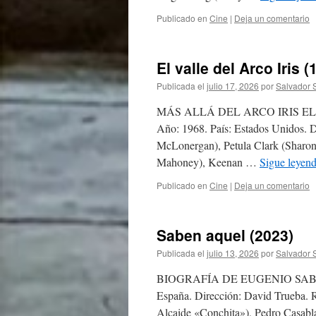
Publicado en
Cine
|
Deja un comentario
El valle del Arco Iris (
Publicada el
julio 17, 2026
por
Salvador 
MÁS ALLÁ DEL ARCO IRIS EL VAL
Año: 1968. País: Estados Unidos. D
McLonergan), Petula Clark (Shar
Mahoney), Keenan …
Sigue leyen
Publicado en
Cine
|
Deja un comentario
Saben aquel (2023)
Publicada el
julio 13, 2026
por
Salvador 
BIOGRAFÍA DE EUGENIO SABEN AQ
España. Dirección: David Trueba. 
Alcaide «Conchita»), Pedro Casabl