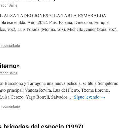
vador Sáinz
 ALZA TADEO JONES 3. LA TABLA ESMERALDA.
tabla esmeralda. Año: 2022. País: España. Dirección: Enrique
eo, voz), Luis Posada (Momia, voz), Michelle Jenner (Sara, voz),
n comentario
terno»
vador Sáinz
celona y Tarragona una nueva película, se titula Sempiterno
parto principal: Vanesa Rovira, Luz del Fierro, Txema Lorente,
 Luisa Cerezo, Yago Borrell, Salvador …
Sigue leyendo
→
n comentario
s brigadas del espacio (1997)