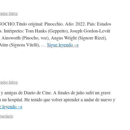
vador Sáinz
ítulo original: Pinocchio. Año: 2022. País: Estados
s. Intérpretes: Tom Hanks (Geppetto), Joseph Gordon-Levitt
n Ainsworth (Pinocho, voz), Angus Wright (Signore Rizzi),
Atim (Signora Vitelli), …
Sigue leyendo
→
vador Sáinz
gas de Diario de Cine. A finales de julio sufrí un grave
 un hospital. He tenido que volver aprender a andar de nuevo y
e leyendo
→
mentario