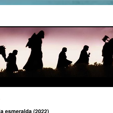
2
la esmeralda (2022)