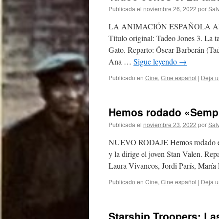
Publicada el
noviembre 26, 2022
por
Sal
LA ANIMACIÓN ESPAÑOLA AL
Título original: Tadeo Jones 3. La 
Gato. Reparto: Óscar Barberán (Tad
Ana …
Sigue leyendo
→
Publicado en
Cine
,
Cine español
|
Deja u
Hemos rodado «Sempi
Publicada el
noviembre 23, 2022
por
Sal
NUEVO RODAJE Hemos rodado en Bar
y la dirige el joven Stan Valen. Re
Laura Vivancos, Jordi París, María
Publicado en
Cine
,
Cine español
|
Deja u
Starship Troopers: La