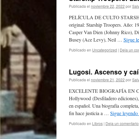
Publicada el
noviembre 22, 2022
por
Sal
PELÍCULA DE CULTO STARSHI
original: Starship Troopers. Año: 1
Casper Van Dien (Johnny Rico), Di
Busey (Ace Levy), Neil …
Sigue 
Publicado en
Uncategorized
|
Deja un co
Lugosi. Ascenso y caí
Publicada el
noviembre 21, 2022
por
Sal
EXCELENTE BIOGRAFÍA EN COMIC
Hollywood (Desfiladero ediciones), 
en español. Una biografía completa
fin hace justicia a …
Sigue leyendo
Publicado en
Libros
|
Deja un comentario