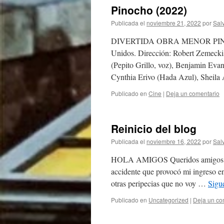
Pinocho (2022)
Publicada el
noviembre 21, 2022
por
Sal
DIVERTIDA OBRA MENOR PINOCHO.T
Unidos. Dirección: Robert Zemecki
(Pepito Grillo, voz), Benjamin Eva
Cynthia Erivo (Hada Azul), Sheila 
Publicado en
Cine
|
Deja un comentario
Reinicio del blog
Publicada el
noviembre 16, 2022
por
Sal
HOLA AMIGOS Queridos amigos y ami
accidente que provocó mi ingreso en
otras peripecias que no voy …
Sigu
Publicado en
Uncategorized
|
Deja un co