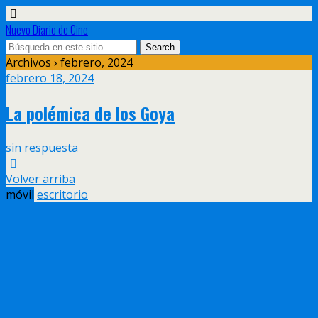
Nuevo Diario de Cine
Archivos › febrero, 2024
febrero 18, 2024
La polémica de los Goya
sin respuesta
Volver arriba
móvil
escritorio