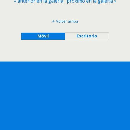
« anterior en la galería
próximo en la galería »
Volver arriba
Móvil
Escritorio