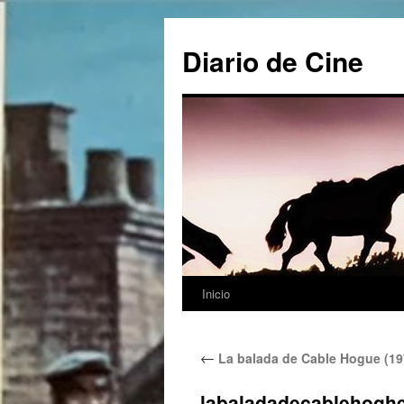
Saltar
al
Diario de Cine
contenido
Inicio
←
La balada de Cable Hogue (19
labaladadecablehogh