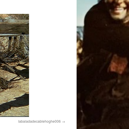
labaladadecablehoghe006