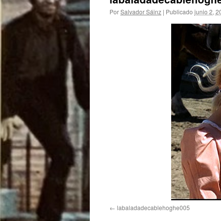
Por
Salvador Sáinz
|
Publicado
junio 2, 
labaladadecablehoghe005