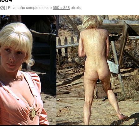
2026
|
El tamaño completo es de
650 × 358
pixels