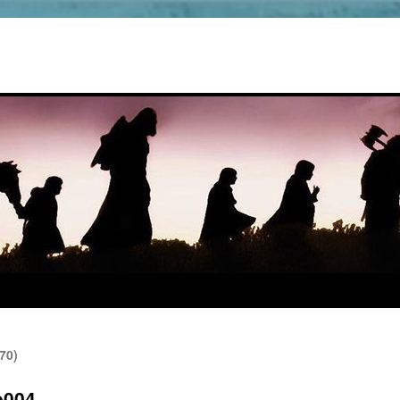
70)
e004