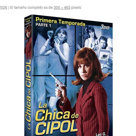
 2026
|
El tamaño completo es de
300 × 463
pixels