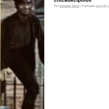
Por
Salvador Sáinz
|
Publicado
junio 30,