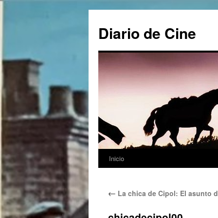
Saltar
al
Diario de Cine
contenido
Inicio
←
La chica de Cipol: El asunto 
chicadecipol00