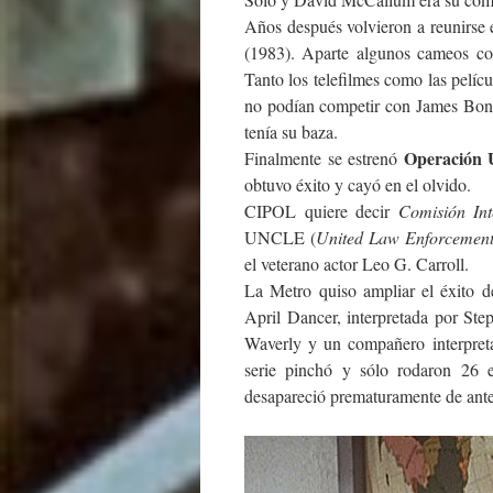
Años después volvieron a reunirse 
(1983). Aparte algunos cameos c
Tanto los telefilmes como las pelíc
no podían competir con James Bond
tenía su baza.
Operación
Finalmente se estrenó
obtuvo éxito y cayó en el olvido.
CIPOL quiere decir
Comisión In
UNCLE (
United Law Enforcemen
el veterano actor Leo G. Carroll.
La Metro quiso ampliar el éxito de
April Dancer, interpretada por St
Waverly y un compañero interpret
serie pinchó y sólo rodaron 26 
desapareció prematuramente de ant