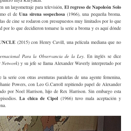
El regreso de Napoleón Solo
en un largometraje para televisión,
Una sirena sospechosa
omo el de
(1966), una pequeña broma.
ulas de cine se rodaron con presupuestos muy limitados por lo que
 por lo que decidieron tomarse la serie a broma y es aquí dónde
 UNCLE
(2015) con Henry Cavill, una película mediana que no
ternacional Para la Observancia de la Ley.
En inglés se dice
t Network
) y su jefe se llama Alexander Waverly interpretado por
 la serie con otras aventuras paralelas de una agente femenina,
ephanie Powers, con Leo G.Carroll repitiendo papel de Alexander
ado por Noel Harrison, hijo de Rex Harrison. Sin embargo esta
La chica de Cipol
episodios.
(1966) tuvo mala aceptación y
ena.