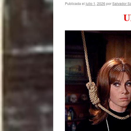
Publicada el
julio 1, 2026
por
Salvador S
U