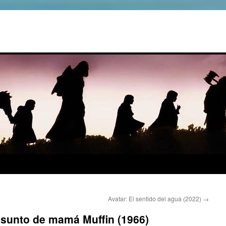
Avatar: El sentido del agua (2022)
→
 asunto de mamá Muffin (1966)