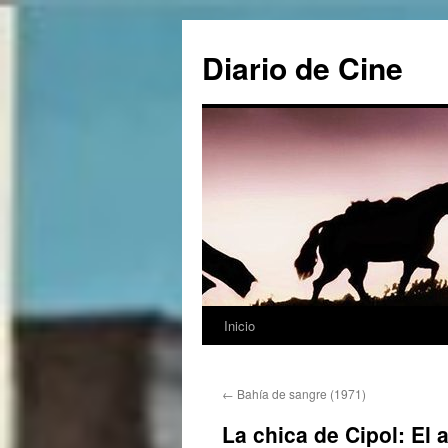
Saltar
al
Diario de Cine
contenido
Inicio
←
Bahía de sangre (1971)
La chica de Cipol: El