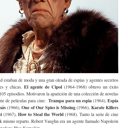
d estaban de moda y una gran oleada de espías y agentes secretos
El agente de Cipol
des y chicas.
(1964-1968) obtuvo un éxito
105 episodios. Motivaron la aparición de una colección de novelas
Trampa para un espìa
Espía
rie de películas para cine:
(1964),
más
One of Our Spies is Missing
Karate Killers
(1966),
(1966),
t
How to Steal the World
(1967),
(1968). Tanto la serie de cine
 ek mismo reparto. Robert Vaughn era un agente llamado Napoleón
pañero Illya Kuryakin.