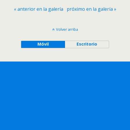
« anterior en la galería
próximo en la galería »
Volver arriba
Móvil
Escritorio