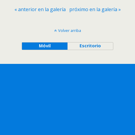
« anterior en la galería
próximo en la galería »
Volver arriba
Móvil
Escritorio