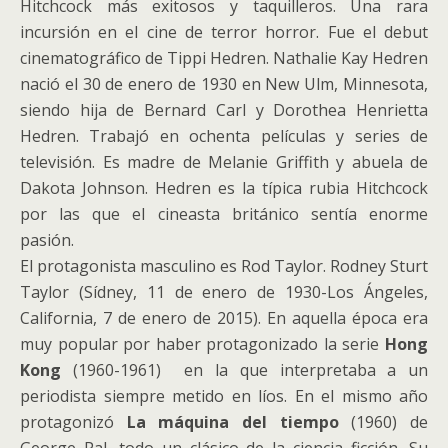
Hitchcock más exitosos y taquilleros. Una rara
incursión en el cine de terror horror. Fue el debut
cinematográfico de Tippi Hedren. Nathalie Kay Hedren
nació el 30 de enero de 1930 en New Ulm, Minnesota,
siendo hija de Bernard Carl y Dorothea Henrietta
Hedren. Trabajó en ochenta películas y series de
televisión. Es madre de Melanie Griffith y abuela de
Dakota Johnson. Hedren es la típica rubia Hitchcock
por las que el cineasta británico sentía enorme
pasión.
El protagonista masculino es Rod Taylor. Rodney Sturt
Taylor (Sídney, 11 de enero de 1930-Los Ángeles,
California, 7 de enero de 2015). En aquella época era
muy popular por haber protagonizado la serie
Hong
Kong
(1960-1961) en la que interpretaba a un
periodista siempre metido en líos. En el mismo año
protagonizó
La máquina del tiempo
(1960) de
George Pal, todo un clásico de la ciencia ficción. Su