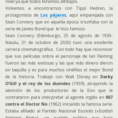
nivel ya que todos tenemos altibajos.
Volvemos a encontrarnos con Tippi Hedren, la
protagonista de
Los pájaros
, aquí emparejada con
Sean Connery que en aquella época triunfaba con la
serie de James Bond que le hizo famoso.
Sean Connery (Edimburgo, 25 de agosto de 1930-
Nasáu, 31 de octubre de 2020) tuvo una excelente
carrera cinematográfica. Con todo hay que reconocer
que sus películas sobre el personaje de Ian Fleming
fueron las más exitosas y las que más dinero dieron
en taquilla y es para muchos cinéfilos el mejor Bond
de la historia. Trabajó con Walt Disney en
Darby
O’Gill y el rey de los duendes
(1959), atrayendo la
atención de los productores de la Eon que le
contrataron para interpretar al agente inglés en
007
contra el Doctor No
(1962) iniciando la famosa serie.
Estaba afiliado al Partido Nacional Escocés («
Scottish
National Party»
), un partido político que hace