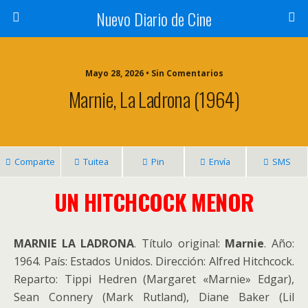
Nuevo Diario de Cine
Mayo 28, 2026 • Sin Comentarios
Marnie, La Ladrona (1964)
Comparte
Tuitea
Pin
Envía
SMS
UN HITCHCOCK MENOR
MARNIE LA LADRONA
. Título original:
Marnie
. Año:
1964. País: Estados Unidos. Dirección: Alfred Hitchcock.
Reparto: Tippi Hedren (Margaret «Marnie» Edgar),
Sean Connery (Mark Rutland), Diane Baker (Lil