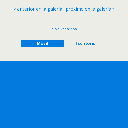
« anterior en la galería
próximo en la galería »
Volver arriba
Móvil
Escritorio