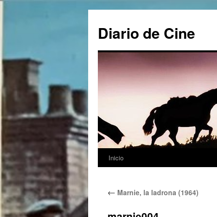
Saltar
al
Diario de Cine
contenido
Inicio
←
Marnie, la ladrona (1964)
marnie004