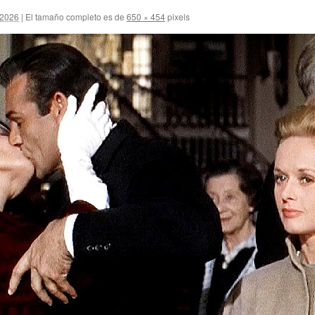
 2026
|
El tamaño completo es de
650 × 454
pixels