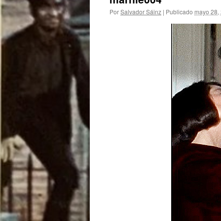
Por
Salvador Sáinz
|
Publicado
mayo 28,