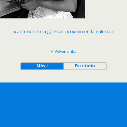
« anterior en la galería
próximo en la galería »
Volver arriba
Móvil
Escritorio