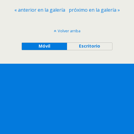
« anterior en la galería
próximo en la galería »
Volver arriba
Móvil
Escritorio